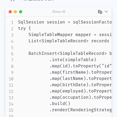
Jboss-cli
SqlSession session = sqlSessionFactory
try {

    SimpleTableMapper mapper = session
    List<SimpleTableRecord> records = 
    BatchInsert<SimpleTableRecord> bat
            .into(simpleTable)

            .map(id).toProperty("id")

            .map(firstName).toProperty
            .map(lastName).toProperty(
            .map(birthDate).toProperty
            .map(employed).toProperty(
            .map(occupation).toPropert
            .build()

            .render(RenderingStrategy.