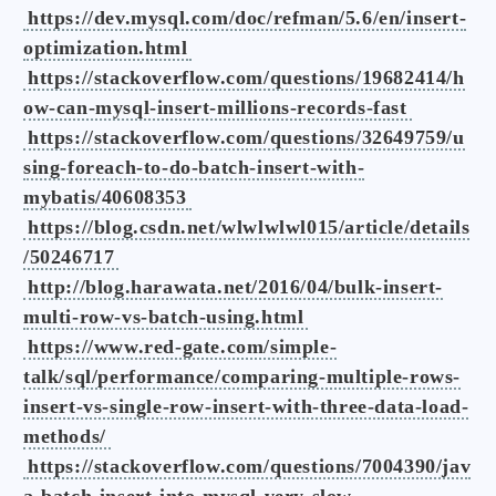
https://dev.mysql.com/doc/refman/5.6/en/insert-
optimization.html
https://stackoverflow.com/questions/19682414/h
ow-can-mysql-insert-millions-records-fast
https://stackoverflow.com/questions/32649759/u
sing-foreach-to-do-batch-insert-with-
mybatis/40608353
https://blog.csdn.net/wlwlwlwl015/article/details
/50246717
http://blog.harawata.net/2016/04/bulk-insert-
multi-row-vs-batch-using.html
https://www.red-gate.com/simple-
talk/sql/performance/comparing-multiple-rows-
insert-vs-single-row-insert-with-three-data-load-
methods/
https://stackoverflow.com/questions/7004390/jav