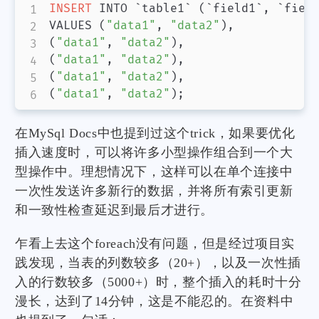
INSERT
 INTO `table1` 
(
`field1`
,
 `fiel
VALUES 
(
"data1"
,
"data2"
)
,
(
"data1"
,
"data2"
)
,
(
"data1"
,
"data2"
)
,
(
"data1"
,
"data2"
)
,
(
"data1"
,
"data2"
)
在MySql Docs中也提到过这个trick，如果要优化
插入速度时，可以将许多小型操作组合到一个大
型操作中。理想情况下，这样可以在单个连接中
一次性发送许多新行的数据，并将所有索引更新
和一致性检查延迟到最后才进行。
乍看上去这个foreach没有问题，但是经过项目实
践发现，当表的列数较多（20+），以及一次性插
入的行数较多（5000+）时，整个插入的耗时十分
漫长，达到了14分钟，这是不能忍的。在资料中