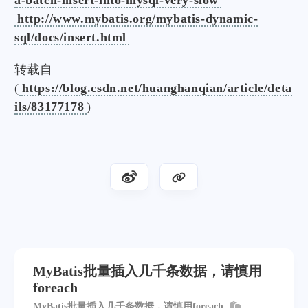
a-batch-insert-into-mysql-very-slow
http://www.mybatis.org/mybatis-dynamic-
sql/docs/insert.html
转载自
(
https://blog.csdn.net/huanghanqian/article/deta
ils/83177178
)
MyBatis批量插入几千条数据，请慎用
foreach
MyBatis批量插入几千条数据，请慎用foreach