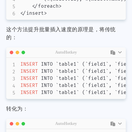
    </foreach>

这个方法提升批量插入速度的原理是，将传统
的：
AutoHotkey
INSERT
 INTO `table1` 
(
`field1`
,
 `fiel
INSERT
 INTO `table1` 
(
`field1`
,
 `fiel
INSERT
 INTO `table1` 
(
`field1`
,
 `fiel
INSERT
 INTO `table1` 
(
`field1`
,
 `fiel
INSERT
 INTO `table1` 
(
`field1`
,
 `fiel
转化为：
AutoHotkey