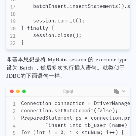
    batchInsert.insertStatements().str
    session.commit();

} finally {

    session.close();

即基本思想是将 MyBatis session 的 executor type
设为 Batch ，然后多次执行插入语句。就类似于
JDBC的下面语句一样。
Pgsql
Connection connection = DriverManager.
connection.setAutoCommit(false);

PreparedStatement ps = connection.prep
        "insert into tb_user (name) va
for (int i = 0; i < stuNum; i++) {
