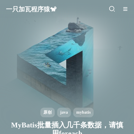
一只加瓦程序猿🐒
原创
java
mybatis
MyBatis批量插入几千条数据，请慎
用foreach